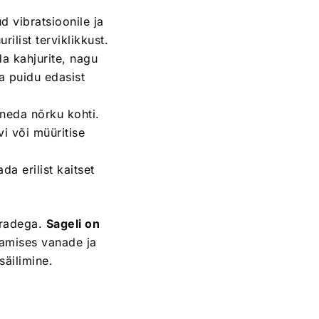
d vibratsioonile ja
ilist terviklikkust.
a kahjurite, nagu
da puidu edasist
ineda nõrku kohti.
vi või müüritise
a erilist kaitset
äradega.
Sageli on
amises vanade ja
säilimine.