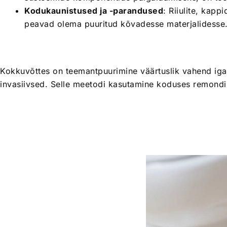
Kodukaunistused ja -parandused
: Riiulite, kap
peavad olema puuritud kõvadesse materjalidesse
Kokkuvõttes on teemantpuurimine väärtuslik vahend iga
invasiivsed. Selle meetodi kasutamine koduses remond