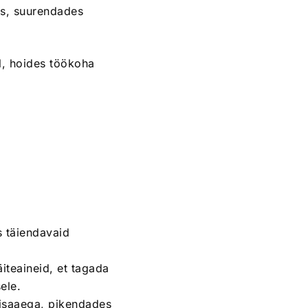
ks, suurendades
l, hoides töökoha
 täiendavaid
iteaineid, et tagada
ele.
lisaaega, pikendades