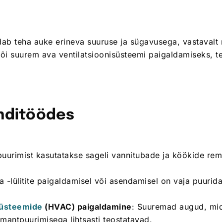
b teha auke erineva suuruse ja sügavusega, vastavalt 
s või suurem ava ventilatsioonisüsteemi paigaldamiseks,
nditöödes
uurimist kasutatakse sageli vannitubade ja köökide rem
ja -lülitite paigaldamisel või asendamisel on vaja puurid
ssüsteemide
(HVAC) paigaldamine
: Suuremad augud, mi
antpuurimisega lihtsasti teostatavad.