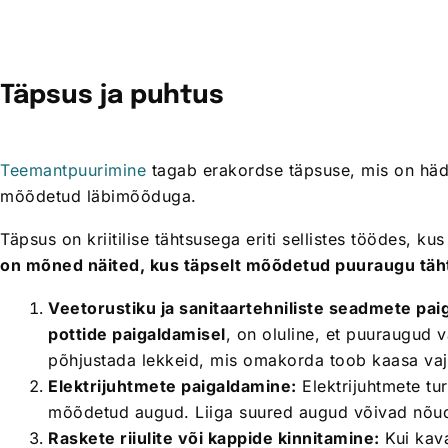
Täpsus ja puhtus
Teemantpuurimine
tagab erakordse täpsuse, mis on häda
mõõdetud läbimõõduga.
Täpsus on kriitilise tähtsusega eriti sellistes töödes,
on mõned näited, kus täpselt mõõdetud puuraugu täht
Veetorustiku ja sanitaartehniliste seadmete pai
pottide paigaldamisel
, on oluline, et puuraugud 
põhjustada lekkeid, mis omakorda toob kaasa vaja
Elektrijuhtmete paigaldamine:
Elektrijuhtmete tur
mõõdetud augud. Liiga suured augud võivad nõuda 
Raskete riiulite või kappide kinnitamine:
Kui kava