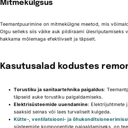
Mitmekülgsus
Teemantpuurimine on mitmekülgne meetod, mis võimalda
Olgu selleks siis väike auk pildiraami ülesriputamisek
hakkama mõlemaga efektiivselt ja täpselt.
Kasutusalad kodustes remo
Torustiku ja sanitaartehnika paigaldus
: Teemantp
täpseid auke torustiku paigaldamiseks.
Elektrisüsteemide uuendamine
: Elektrijuhtmete 
saaksid seinas või laes turvaliselt kulgeda.
Kütte-, ventilatsiooni- ja õhukonditsioneerimi
süsteemide komponentide paigaldamiseks, on teem