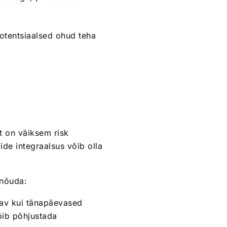
potentsiaalsed ohud teha
t on väiksem risk
ide integraalsus võib olla
 nõuda:
dav kui tänapäevased
õib põhjustada