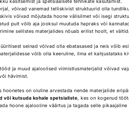
ku käsitsemist ja spetsiaalsete tehnikate kasutamist.
rjal, võivad vanemad telliskivist struktuurid olla tundliku
kivis võivad mõjutada hoone välisilmet või isegi struktuur
ud puit võib aja jooksul muutuda hapraks või kannatad
imine sellistes materjalides nõuab erilist hoolt, et välti
üritisest seinad võivad olla ebatasased ja neis võib es
erjalidesse võib olla keeruline, ilma et kahjustataks ki
ööd ja muud ajaloolised viimistlusmaterjalid võivad vajad
või hävimist.
 hoonetes on oluline arvestada nende materjalide erip
id või kutsuda kohale spetsialiste
, kes on kogenud tööt
ada hoone ajalooline väärtus ja tagada selle pikaajaline 