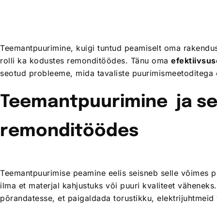
Teemantpuurimine, kuigi tuntud peamiselt oma rakenduste
rolli ka kodustes remonditöödes. Tänu oma
efektiivsus
seotud probleeme, mida tavaliste puurimismeetoditega e
Teemantpuurimine ja sel
remonditöödes
Teemantpuurimise peamine eelis seisneb selle võimes pu
ilma et materjal kahjustuks või puuri kvaliteet väheneks.
põrandatesse, et paigaldada torustikku, elektrijuhtmeid v