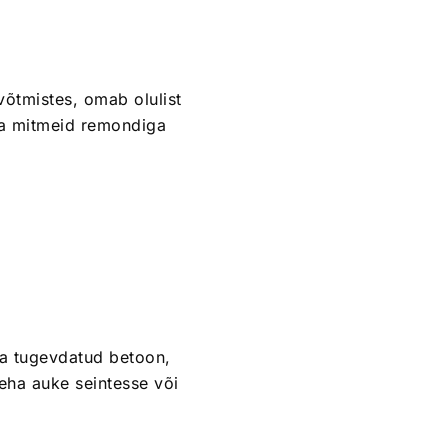
võtmistes, omab olulist
a mitmeid remondiga
ja tugevdatud betoon,
teha auke seintesse või