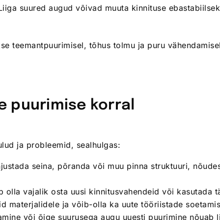
Liiga suured augud võivad muuta kinnituse ebastabiilse
se teemantpuurimisel, tõhus tolmu ja puru vähendamise
e puurimise korral
ud ja probleemid, sealhulgas:
stada seina, põranda või muu pinna struktuuri, nõudes
 olla vajalik osta uusi kinnitusvahendeid või kasutada tä
d materjalidele ja võib-olla ka uute tööriistade soetamis
mine või õige suurusega augu uuesti puurimine nõuab 