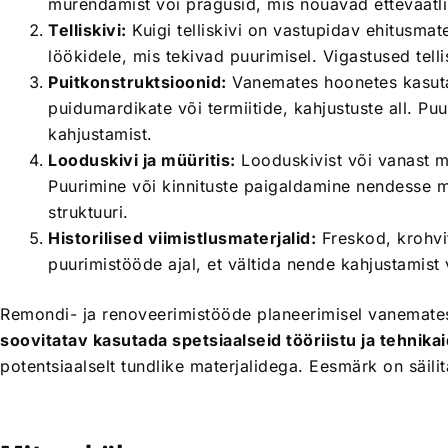
murendamist või pragusid, mis nõuavad ettevaatlik
Telliskivi:
Kuigi telliskivi on vastupidav ehitusmate
löökidele, mis tekivad puurimisel. Vigastused tellis
Puitkonstruktsioonid:
Vanemates hoonetes kasutat
puidumardikate või termiitide, kahjustuste all. Puur
kahjustamist.
Looduskivi ja müüritis:
Looduskivist või vanast mü
Puurimine või kinnituste paigaldamine nendesse mat
struktuuri.
Historilised viimistlusmaterjalid:
Freskod, krohvit
puurimistööde ajal, et vältida nende kahjustamist 
Remondi- ja renoveerimistööde planeerimisel vanemates
soovitatav kasutada spetsiaalseid tööriistu ja tehnika
potentsiaalselt tundlike materjalidega. Eesmärk on säilit