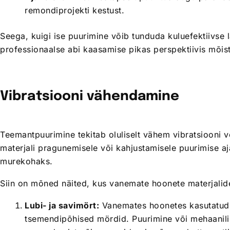
remondiprojekti kestust.
Seega, kuigi ise puurimine võib tunduda kuluefektiivse 
professionaalse abi kaasamise pikas perspektiivis mõis
Vibratsiooni vähendamine
Teemantpuurimine tekitab oluliselt vähem vibratsiooni v
materjali pragunemisele või kahjustamisele puurimise aja
murekohaks.
Siin on mõned näited, kus vanemate hoonete materjalide
Lubi- ja savimört:
Vanemates hoonetes kasutatud l
tsemendipõhised mördid. Puurimine või mehaanili