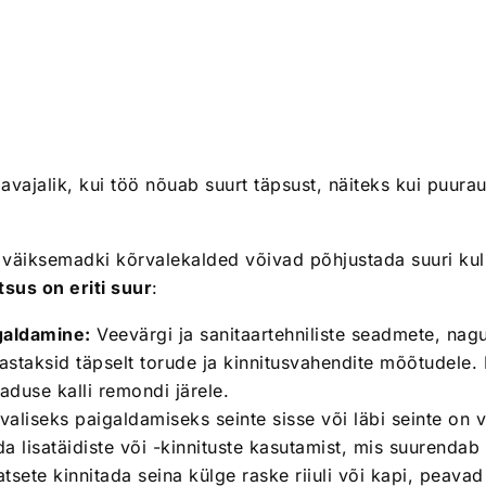
vajalik, kui töö nõuab suurt täpsust, näiteks kui puura
 kus väiksemadki kõrvalekalded võivad põhjustada suuri k
sus on eriti suur
:
galdamine:
Veevärgi ja sanitaartehniliste seadmete, nag
vastaksid täpselt torude ja kinnitusvahendite mõõtudele
duse kalli remondi järele.
valiseks paigaldamiseks seinte sisse või läbi seinte on v
lisatäidiste või -kinnituste kasutamist, mis suurendab 
tsete kinnitada seina külge raske riiuli või kapi, peavad