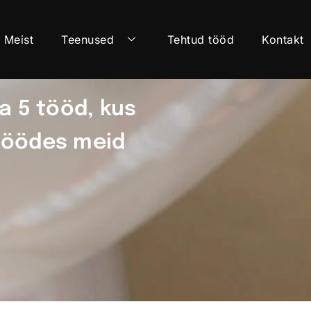
Meist
Teenused
Tehtud tööd
Kontakt
a 5 tööd, kus
töödes meid