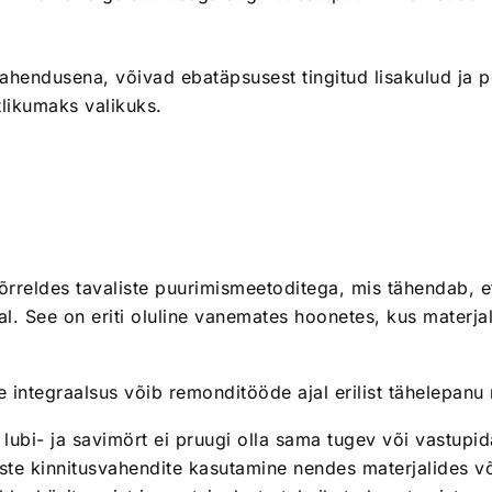
lahendusena, võivad ebatäpsusest tingitud lisakulud ja 
tlikumaks valikuks.
õrreldes tavaliste puurimismeetoditega, mis tähendab, e
l. See on eriti oluline vanemates hoonetes, kus materjal
 integraalsus võib remonditööde ajal erilist tähelepanu
ubi- ja savimört ei pruugi olla sama tugev või vastupi
ste kinnitusvahendite kasutamine nendes materjalides v