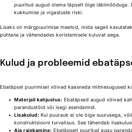
puuritud augud olema täpselt õige läbimõõduga. 
kukkumise ja vigastuste riski.
Lisaks on märgpuurimise meetod, mida sageli kasutatak
puhtana ja vähendades koristamisele kuluvat aega.
Kulud ja probleemid ebatäps
Ebatäpsel puurimisel võivad kaasneda mitmesugused kul
Materjali kahjustus:
Ebatäpsed augud võivad kahju
parandustöid või isegi asendamist.
Lisakulud:
Kui puurauk ei ole õige suurusega, võib
konstruktsiooni turvalisus. See tähendab lisakulusi
Aja raiskamine:
Ebatäpselt puuritud augu paranda