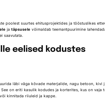
 poolest suurtes ehitusprojektides ja tööstuslikes ette
ele
ja
täpsusele
võimaldab teemantpuurimine lahendad
i saavutata.
le eelised kodustes
urida läbi väga kõvade materjalide, nagu betoon, kivi 
 See on eriti kasulik kodudes ja korterites, kus on vaja 
õi kinnitada riiuleid ja kappe.