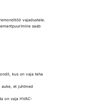
remonditöö vajadustele.
 teemantpuurimine saab
ondil, kus on vaja teha
a auke, et juhtmed
da on vaja HVAC-