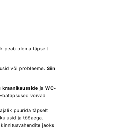
uk peab olema täpselt
ulusid või probleeme.
Siin
u
kraanikausside
ja
WC-
. Ebatäpsused võivad
ajalik puurida täpselt
kulusid ja tööaega.
 kinnitusvahendite jaoks