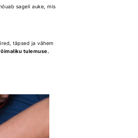
 nõuab sageli auke, mis
ired, täpsed ja vähem
võimaliku tulemuse.