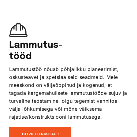
Lammutus-
tööd
Lammutustöö nõuab põhjalikku planeerimist,
oskusteavet ja spetsiaalseid seadmeid. Meie
meeskond on väljaõppinud ja kogenud, et
tagada kergemahulisete lammutustööde sujuv ja
turvaline teostamine, olgu tegemist vannitoa
välja lõhkumisega või mõne väiksema
rajatise/konstruktsiooni lammutusega.
TUTVU TEENUSEGA