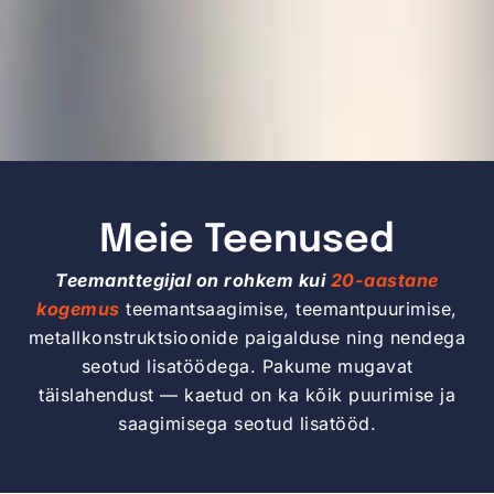
Meie Teenused
Teemanttegijal on rohkem kui
20-aastane
kogemus
teemantsaagimise, teemantpuurimise,
metallkonstruktsioonide paigalduse ning nendega
seotud lisatöödega. Pakume mugavat
täislahendust — kaetud on ka kõik puurimise ja
saagimisega seotud lisatööd.