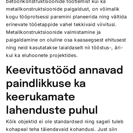
betoonkonstruktsioonide töötlemist kui ka
metallkonstruktsioonide paigaldust, on võimalik
kogu tööprotsessi paremini planeerida ning vältida
erinevate tööetappide vahel tekkivaid viivitusi.
Metallkonstruktsioonide valmistamine ja
paigaldamine on oluline osa kaasaegsest ehitusest
ning neid kasutatakse laialdaselt nii tööstus-, äri-
kui ka eluhoonete projektides.
Keevitustööd annavad
paindlikkuse ka
keerukamate
lahenduste puhul
Kõik objektid ei ole standardsed ning sageli tuleb
kohapeal teha täiendavaid kohandusi. Just siin