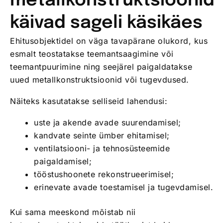
metallkonstruktsioonid
käivad sageli käsikäes
Ehitusobjektidel on väga tavapärane olukord, kus
esmalt teostatakse teemantsaagimine või
teemantpuurimine ning seejärel paigaldatakse
uued metallkonstruktsioonid või tugevdused.
Näiteks kasutatakse selliseid lahendusi:
uste ja akende avade suurendamisel;
kandvate seinte ümber ehitamisel;
ventilatsiooni- ja tehnosüsteemide
paigaldamisel;
tööstushoonete rekonstrueerimisel;
erinevate avade toestamisel ja tugevdamisel.
Kui sama meeskond mõistab nii