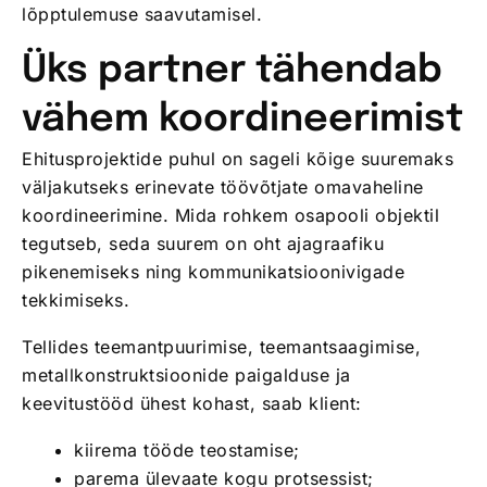
lõpptulemuse saavutamisel.
Üks partner tähendab
vähem koordineerimist
Ehitusprojektide puhul on sageli kõige suuremaks
väljakutseks erinevate töövõtjate omavaheline
koordineerimine. Mida rohkem osapooli objektil
tegutseb, seda suurem on oht ajagraafiku
pikenemiseks ning kommunikatsioonivigade
tekkimiseks.
Tellides teemantpuurimise, teemantsaagimise,
metallkonstruktsioonide paigalduse ja
keevitustööd ühest kohast, saab klient:
kiirema tööde teostamise;
parema ülevaate kogu protsessist;