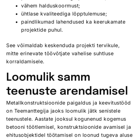
vähem halduskoormust;
ühtlase kvaliteediga lõpptulemuse;
paindlikumad lahendused ka keerukamate
projektide puhul.
See võimaldab keskenduda projekti tervikule,
mitte erinevate töövõtjate vahelise suhtluse
korraldamisele.
Loomulik samm
teenuste arendamisel
Metallkonstruktsioonide paigaldus ja keevitustööd
on Teemanttegija jaoks loomulik jätk senistele
teenustele. Aastate jooksul kogunenud kogemus
betooni töötlemisel, konstruktsioonide avamisel ja
ehitusobjektidel töötamisel on loonud tugeva aluse