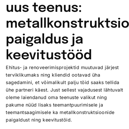
uus teenus:
metallkonstruktsi
paigaldus ja
keevitustööd
Ehitus- ja renoveerimisprojektid muutuvad järjest
terviklikumaks ning kliendid ootavad üha
sagedamini, et võimalikult palju töid saaks tellida
ühe partneri käest. Just sellest vajadusest lähtuvalt
oleme laiendanud oma teenuste valikut ning
pakume nüüd lisaks teemantpuurimisele ja
teemantsaagimisele ka metallkonstruktsioonide
paigaldust ning keevitustöid.