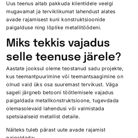
Uus teenus aitab pakkuda klientidele veelgi
mugavamat ja terviklikumat lahendust alates
avade rajamisest kuni konstruktsioonide
paigalduse ning lõplike metallitöödeni.
Miks tekkis vajadus
selle teenuse järele?
Aastate jooksul oleme teostanud sadu projekte,
kus teemantpuurimine või teemantsaagimine on
olnud vaid üks osa suuremast tervikust. Väga
sageli järgneb betooni töötlemisele vajadus
paigaldada metallkonstruktsioone, tugevdada
olemasolevaid lahendusi või valmistada
spetsiaalseid metallist detaile.
Näiteks tuleb pärast uute avade rajamist
paigaldada: