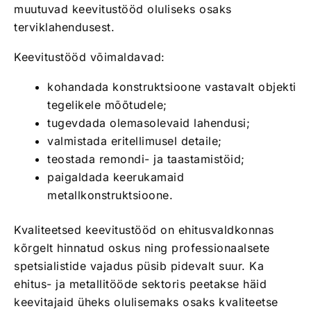
muutuvad keevitustööd oluliseks osaks
terviklahendusest.
Keevitustööd võimaldavad:
kohandada konstruktsioone vastavalt objekti
tegelikele mõõtudele;
tugevdada olemasolevaid lahendusi;
valmistada eritellimusel detaile;
teostada remondi- ja taastamistöid;
paigaldada keerukamaid
metallkonstruktsioone.
Kvaliteetsed keevitustööd on ehitusvaldkonnas
kõrgelt hinnatud oskus ning professionaalsete
spetsialistide vajadus püsib pidevalt suur. Ka
ehitus- ja metallitööde sektoris peetakse häid
keevitajaid üheks olulisemaks osaks kvaliteetse