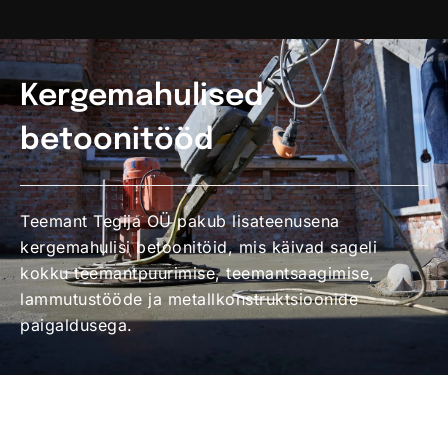
Kergemahulised
betoonitööd
Teemant Tegija OÜ pakub lisateenusena
kergemahulisi betoonitöid, mis käivad sageli
kokku teemantpuurimise, teemantsaagimise,
lammutustööde ja metallkonstruktsioonide
paigaldusega.