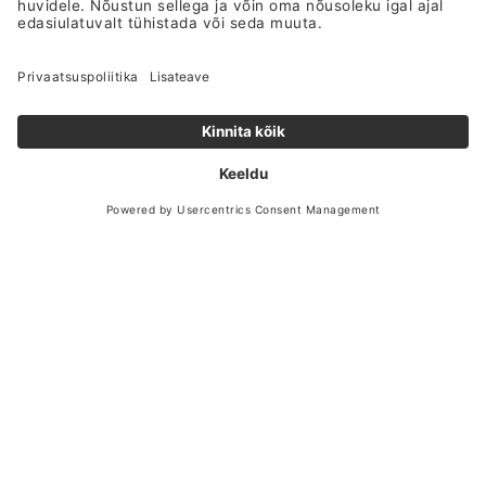
Teemanttegija- tagame kiire, laitmatu
ning kvaliteetse tulemuse.
ETTEVÕTTEST
Meist
Teenused
Tehtud tööd
Kontakt
Hinnakiri
Kasulikku lugemist
Privaatsuspoliitika