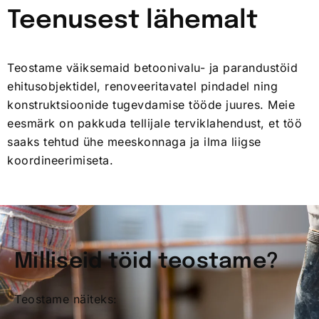
Teenusest lähemalt
Teostame väiksemaid betoonivalu- ja parandustöid
ehitusobjektidel, renoveeritavatel pindadel ning
konstruktsioonide tugevdamise tööde juures. Meie
eesmärk on pakkuda tellijale terviklahendust, et töö
saaks tehtud ühe meeskonnaga ja ilma liigse
koordineerimiseta.
Milliseid töid teostame?
Teostame näiteks: