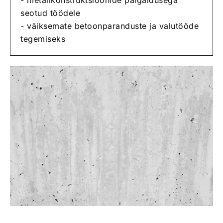
- metallkonstruktsioonide paigaldusega
seotud töödele
- väiksemate betoonparanduste ja valutööde
tegemiseks