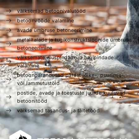
väiksemad betoonivalutööd
betoonvööde valamine
avade ümbruse betoneerimine
metalltalade ja tugikonstruktsioonide ümbruse
betoneerimine
väiksemate aluspindade ja tugipindade
valamine
betoonparandused pärast lõike-, puurimis-
või lammutustöid
postide, avade ja toestuste juurde kuuluvad
betoonitööd
väiksemad tasandus- ja täitetööd