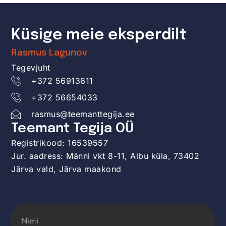
Küsige meie eksperdilt
Rasmus Lagunov
Tegevjuht
+372 56913611
+372 56654033
rasmus@teemanttegija.ee
Teemant Tegija OÜ
Registrikood: 16539557
Jur. aadress: Männi vkt 8-11, Albu küla, 73402
Järva vald, Järva maakond
NIMI