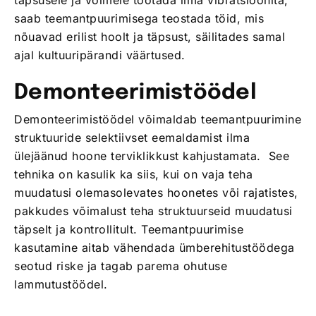
saab teemantpuurimisega teostada töid, mis
nõuavad erilist hoolt ja täpsust, säilitades samal
ajal kultuuripärandi väärtused.
Demonteerimistöödel
Demonteerimistöödel võimaldab teemantpuurimine
struktuuride selektiivset eemaldamist ilma
ülejäänud hoone terviklikkust kahjustamata. See
tehnika on kasulik ka siis, kui on vaja teha
muudatusi olemasolevates hoonetes või rajatistes,
pakkudes võimalust teha struktuurseid muudatusi
täpselt ja kontrollitult. Teemantpuurimise
kasutamine aitab vähendada ümberehitustöödega
seotud riske ja tagab parema ohutuse
lammutustöödel.