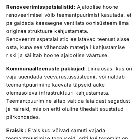
Renoveerimisspetsialistid:
Ajaloolise hoone
renoveerimisel võib teemantpuurimist kasutada, et
paigaldada kaasaegne ventilatsioonisüsteem ilma
originaalstruktuure kahjustamata.
Renoveerimisspetsialistid eelistavad teenust sisse
osta, kuna see vähendab materjali kahjustamise
riski ja säilitab hoone ajaloolise väärtuse.
Kommunaalteenuste pakkujad:
Linnaosas, kus on
vaja uuendada veevarustussüsteemi, võimaldab
teemantpuurimine kaevata täpseid auke
olemasoleva infrastruktuuri kahjustamata.
Teemantpuurimine aitab vältida laialdast segadust
ja häireid, mis on eriti oluline tihedalt asustatud
piirkondades.
Eraisik :
Eraisikud võivad samuti vajada
teemantpuurimise teenuseid, eriti kui tegemist on