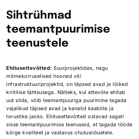
Sihtrühmad
teemantpuurimise
teenustele
Ehitusettevõtted:
Suurprojektides, nagu
mitmekorruselised hooned või
infrastruktuuriprojektid, on täpsed avad ja lõiked
kriitilise tähtsusega. Näiteks, kui ettevõte ehitab
uut silda, võib teemantpuuriga puurimine tagada
vajalikud täpsed avad ja kanalid kaablite ja
torustike jaoks. Ehitusettevõtted ostavad sageli
sisse teemantpuurimise teenuseid, et tagada tööde
kõrge kvaliteet ja vastavus ohutusnõuetele.