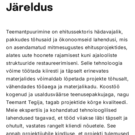
Järeldus
Teemantpuurimine on ehitussektoris hädavajalik,
pakkudes tõhusaid ja ökonoomseid lahendusi, mis
on asendamatud mitmesugustes ehitusprojektides,
alates uute hoonete rajamisest kuni ajalooliste
struktuuride restaureerimiseni. Selle tehnoloogia
võime töötada kiiresti ja täpselt erinevates
materjalides võimaldab lõpetada projekte tõhusalt,
vähendades tööaega ja materjalikadu. Koostöö
kogenud ja usaldusväärse teenusepakkujaga, nagu
Teemant Tegija, tagab projektide kõrge kvaliteedi.
Meie ekspertiis ja kohandatud tehnoloogilised
lahendused tagavad, et tööd viiakse läbi täpselt ja
ohutult, vastates rangelt kliendi nõuetele. See
annab projektijuhile kindluse, et projekti tulemused