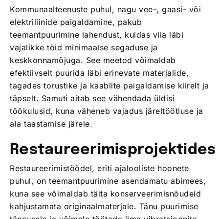
Kommunaalteenuste puhul, nagu vee-, gaasi- või
elektriliinide paigaldamine, pakub
teemantpuurimine lahendust, kuidas viia läbi
vajalikke töid minimaalse segaduse ja
keskkonnamõjuga. See meetod võimaldab
efektiivselt puurida läbi erinevate materjalide,
tagades torustike ja kaablite paigaldamise kiirelt ja
täpselt. Samuti aitab see vähendada üldisi
töökulusid, kuna väheneb vajadus järeltöötluse ja
ala taastamise järele.
Restaureerimisprojektides
Restaureerimistöödel, eriti ajalooliste hoonete
puhul, on teemantpuurimine asendamatu abimees,
kuna see võimaldab täita konserveerimisnõudeid
kahjustamata originaalmaterjale. Tänu puurimise
täpsusele ja võimele töötada ilma vibratsioonita,