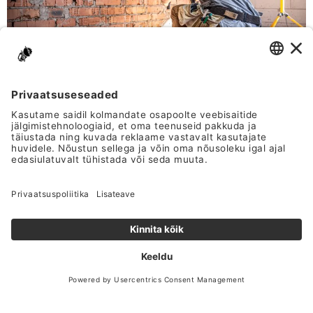
Teemanttegija- tagame kiire, laitmatu
ning kvaliteetse tulemuse.
ETTEVÕTTEST
Meist