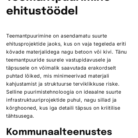
ehitustöödel
Teemantpuurimine on asendamatu suurte
ehitusprojektide jaoks, kus on vaja tegeleda eriti
kõvade materjalidega nagu betoon või kivi. Tänu
teemantpuuride suurele vastupidavusele ja
täpsusele on võimalik saavutada erakordselt
puhtad lõiked, mis minimeerivad materjali
kahjustamist ja struktuurse terviklikkuse riske.
Selline puurimistehnoloogia on ideaalne suurte
infrastruktuuriprojektide puhul, nagu sillad ja
kõrghooned, kus iga detaili täpsus on kriitilise
tähtsusega.
Kommunaalteenustes