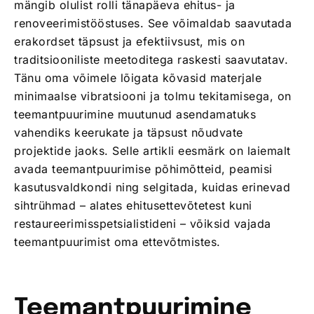
mängib olulist rolli tänapäeva ehitus- ja
renoveerimistööstuses. See võimaldab saavutada
erakordset täpsust ja efektiivsust, mis on
traditsiooniliste meetoditega raskesti saavutatav.
Tänu oma võimele lõigata kõvasid materjale
minimaalse vibratsiooni ja tolmu tekitamisega, on
teemantpuurimine muutunud asendamatuks
vahendiks keerukate ja täpsust nõudvate
projektide jaoks. Selle artikli eesmärk on laiemalt
avada teemantpuurimise põhimõtteid, peamisi
kasutusvaldkondi ning selgitada, kuidas erinevad
sihtrühmad – alates ehitusettevõtetest kuni
restaureerimisspetsialistideni – võiksid vajada
teemantpuurimist oma ettevõtmistes.
Teemantpuurimine