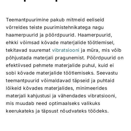
Teemantpuurimine pakub mitmeid eeliseid
võrreldes teiste puurimistehnikatega nagu
haamerpuurid ja pöördpuurid. Haamerpuurid,
ehkki võimsad kõvade materjalide töötlemisel,
tekitavad suuremat
vibratsiooni
ja müra, mis võib
põhjustada materjali pragunemist. Pöördpuurid on
efektiivsed pehmete materjalide puhul, kuid ei
sobi kõvade materjalide töötlemiseks. Seevastu
teemantpuurid võimaldavad täpseid ja puhtaid
lõikeid kõvades materjalides, minimeerides
materjali kahjustusi ja vähendades vibratsiooni,
mis muudab need optimaalseks valikuks
keerukateks ja täpsust nõudvateks töödeks.