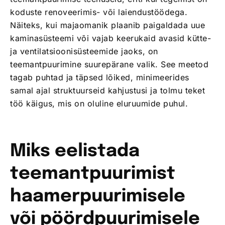
koduste renoveerimis- või laiendustöödega.
Näiteks, kui majaomanik plaanib paigaldada uue
kaminasüsteemi või vajab keerukaid avasid kütte-
ja ventilatsioonisüsteemide jaoks, on
teemantpuurimine suurepärane valik. See meetod
tagab puhtad ja täpsed lõiked, minimeerides
samal ajal struktuurseid kahjustusi ja tolmu teket
töö käigus, mis on oluline eluruumide puhul.
Miks eelistada
teemantpuurimist
haamerpuurimisele
või pöördpuurimisele