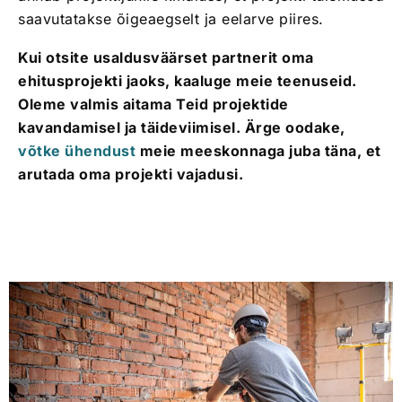
saavutatakse õigeaegselt ja eelarve piires.
Kui otsite usaldusväärset partnerit oma
ehitusprojekti jaoks, kaaluge meie teenuseid.
Oleme valmis aitama Teid projektide
kavandamisel ja täideviimisel. Ärge oodake,
võtke ühendust
meie meeskonnaga juba täna, et
arutada oma projekti vajadusi.