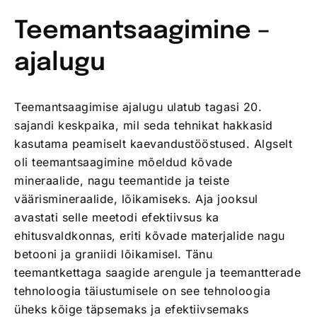
Teemantsaagimine –
ajalugu
Teemantsaagimise ajalugu ulatub tagasi 20.
sajandi keskpaika, mil seda tehnikat hakkasid
kasutama peamiselt kaevandustööstused. Algselt
oli teemantsaagimine mõeldud kõvade
mineraalide, nagu teemantide ja teiste
väärismineraalide, lõikamiseks. Aja jooksul
avastati selle meetodi efektiivsus ka
ehitusvaldkonnas, eriti kõvade materjalide nagu
betooni ja graniidi lõikamisel. Tänu
teemantkettaga saagide arengule ja teemantterade
tehnoloogia täiustumisele on see tehnoloogia
üheks kõige täpsemaks ja efektiivsemaks