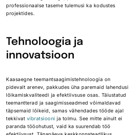
professionaalse taseme tulemusi ka kodustes
projektides.
Tehnoloogia ja
innovatsioon
Kaasaegne teemantsaagimistehnoloogia on
pidevalt arenev, pakkudes üha paremaid lahendusi
lõikamiskvaliteedi ja efektiivsuse osas. Täiustatud
teemantterad ja saagimisseadmed võimaldavad
täpsemaid lõikeid, samas vähendades tööde ajal
tekkivat
vibratsiooni
ja tolmu. See mitte ainult ei
paranda tööohutust, vaid ka suurendab töö
efektiivsust. Tänapäeva keskkonnateadlikus