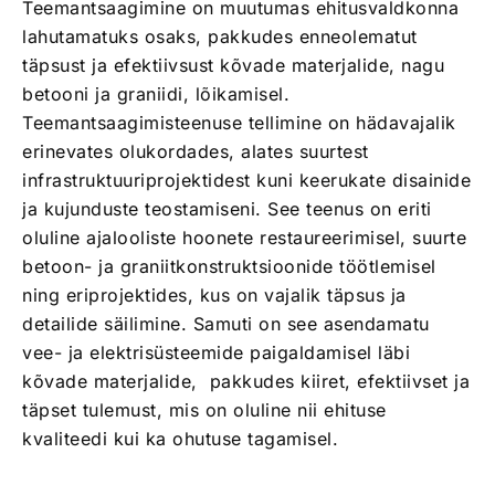
Teemantsaagimine on muutumas ehitusvaldkonna
lahutamatuks osaks, pakkudes enneolematut
täpsust ja efektiivsust kõvade materjalide, nagu
betooni ja graniidi, lõikamisel.
Teemantsaagimisteenuse tellimine on hädavajalik
erinevates olukordades, alates suurtest
infrastruktuuriprojektidest kuni keerukate disainide
ja kujunduste teostamiseni. See teenus on eriti
oluline ajalooliste hoonete restaureerimisel, suurte
betoon- ja graniitkonstruktsioonide töötlemisel
ning eriprojektides, kus on vajalik täpsus ja
detailide säilimine. Samuti on see asendamatu
vee- ja elektrisüsteemide paigaldamisel läbi
kõvade materjalide, pakkudes kiiret, efektiivset ja
täpset tulemust, mis on oluline nii ehituse
kvaliteedi kui ka ohutuse tagamisel.