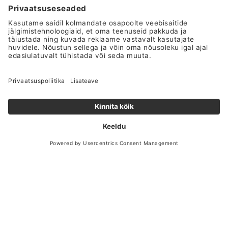
Teemanttegija- tagame kiire, laitmatu
ning kvaliteetse tulemuse.
ETTEVÕTTEST