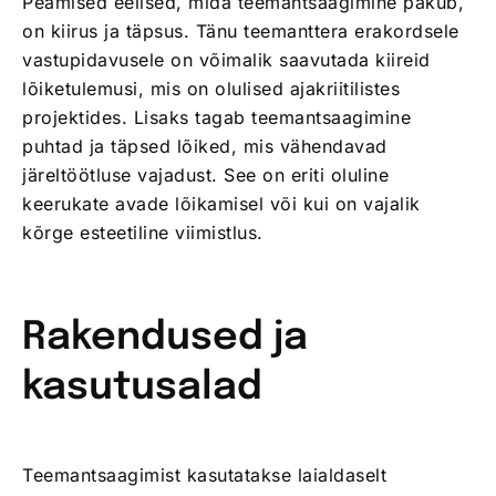
Peamised eelised, mida teemantsaagimine pakub,
on kiirus ja täpsus. Tänu teemanttera erakordsele
vastupidavusele on võimalik saavutada kiireid
lõiketulemusi, mis on olulised ajakriitilistes
projektides. Lisaks tagab teemantsaagimine
puhtad ja täpsed lõiked, mis vähendavad
järeltöötluse vajadust. See on eriti oluline
keerukate avade lõikamisel või kui on vajalik
kõrge esteetiline viimistlus.
Rakendused ja
kasutusalad
Teemantsaagimist kasutatakse laialdaselt