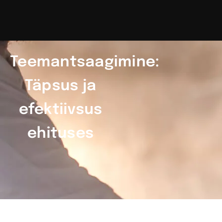
Teemantsaagimine:
Täpsus ja
efektiivsus
ehituses