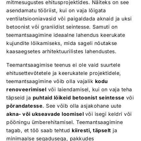
mitmesugustes ehitusprojektides. Näiteks on see
asendamatu tööriist, kui on vaja lõigata
ventilatsiooniavasid või paigaldada aknaid ja uksi
betoonist või graniidist seintesse. Samuti on
teemantsaagimine ideaalne lahendus keerukate
kujundite lõikamiseks, mida sageli nõutakse
kaasaegsetes arhitektuurilistes lahendustes.
Teemantsaagimise teenus ei ole vaid suurtele
ehitusettevõtetele ja keerukatele projektidele,
teemantsaagimine võib olla vajalik
kodu
renoveerimisel
või laiendamisel, kui on vaja teha
täpseid ja
puhtaid lõikeid betoonist seintesse
või
põrandatesse
. See võib olla asjakohane uute
akna- või ukseavade loomisel
või isegi keldri või
pööningu ümberehitamisel. Teemantsaagimine
tagab, et töö saab tehtud
kiiresti, täpselt
ja
minimaalse segadusega, pakkudes