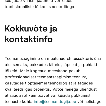
see jätab vähem jäätmeid võrreldes
traditsiooniliste lõikamismeetoditega.
Kokkuvõte ja
kontaktinfo
Teemantsaagimine on muutunud ehitussektoris üha
olulisemaks, pakkudes kiireid, täpseid ja puhtaid
lõikeid. Meie kogenud meeskond pakub
professionaalset teemantsaagimise teenust,
kasutades tipptasemel tehnoloogiat ja tagades
kvaliteedi igas projektis. Võtke meiega ühendust,
et saada rohkem teavet või küsida pakkumist
teenuste kohta
info@teemanttegija.ee
või helistage