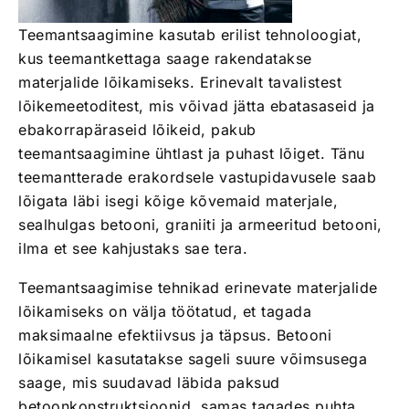
Teemantsaagimine kasutab erilist tehnoloogiat,
kus teemantkettaga saage rakendatakse
materjalide lõikamiseks. Erinevalt tavalistest
lõikemeetoditest, mis võivad jätta ebatasaseid ja
ebakorrapäraseid lõikeid, pakub
teemantsaagimine ühtlast ja puhast lõiget. Tänu
teemantterade erakordsele vastupidavusele saab
lõigata läbi isegi kõige kõvemaid materjale,
sealhulgas betooni, graniiti ja armeeritud betooni,
ilma et see kahjustaks sae tera.
Teemantsaagimise tehnikad erinevate materjalide
lõikamiseks on välja töötatud, et tagada
maksimaalne efektiivsus ja täpsus. Betooni
lõikamisel kasutatakse sageli suure võimsusega
saage, mis suudavad läbida paksud
betoonkonstruktsioonid, samas tagades puhta