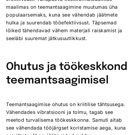
maailmas on teemantsaagimine muutumas üha
populaarsemaks, kuna see vähendab jäätmete
hulka ja suurendab tööefektiivsust. Täpsemad
lõiked tähendavad vähem materjali raiskamist ja
seeläbi suuremat jätkusuutlikkust.
Ohutus ja töökeskkond
teemantsaagimisel
Teemantsaagimise ohutus on kriitilise tähtsusega.
Vähendades vibratsiooni ja tolmu, tagab see
meetod turvalisema töökeskkonna. Samuti aitab
see vähendada tööjärgset koristamise aega, kuna