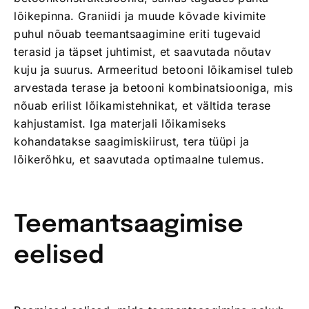
lõikepinna. Graniidi ja muude kõvade kivimite
puhul nõuab teemantsaagimine eriti tugevaid
terasid ja täpset juhtimist, et saavutada nõutav
kuju ja suurus. Armeeritud betooni lõikamisel tuleb
arvestada terase ja betooni kombinatsiooniga, mis
nõuab erilist lõikamistehnikat, et vältida terase
kahjustamist. Iga materjali lõikamiseks
kohandatakse saagimiskiirust, tera tüüpi ja
lõikerõhku, et saavutada optimaalne tulemus.
Teemantsaagimise
eelised